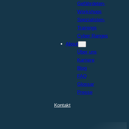
Gefährdeten-
Workshops
Spezialisten-
Trainings
Cyber Ranges
About
Über uns
Karriere
Blog
FAQ
Glossar
Presse
Kontakt