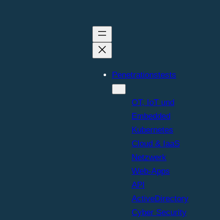
Penetrationstests
OT, IoT und
Embedded
Kubernetes
Cloud & IaaS
Netzwerk
Web-Apps
API
ActiveDirectory
Cyber Security