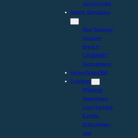
Assessment
Attack Simulation
Red Teaming
Assume
Breach
CASMART
Sensoriktest
HoneyGuard360
Trainings
Phishing
Awareness
Live Hacking
Events
Entscheider-
und