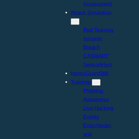
Assessment
Attack Simulation
Red Teaming
Assume
Breach
CASMART
Sensoriktest
HoneyGuard360
Trainings
Phishing
Awareness
Live Hacking
Events
Entscheider-
und