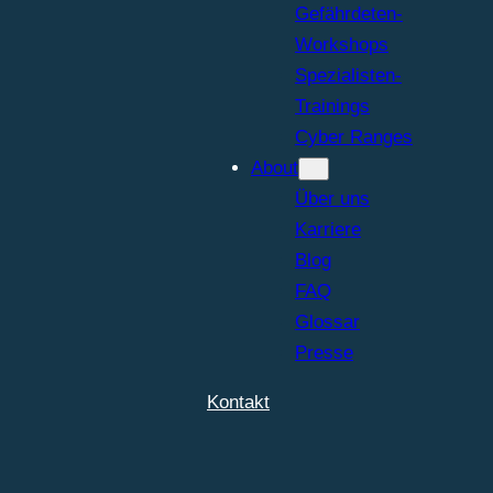
Gefährdeten-
Workshops
Spezialisten-
Trainings
Cyber Ranges
About
Über uns
Karriere
Blog
FAQ
Glossar
Presse
Kontakt