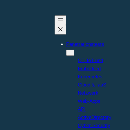
Penetrationstests
OT, IoT und
Embedded
Kubernetes
Cloud & IaaS
Netzwerk
Web-Apps
API
ActiveDirectory
Cyber Security