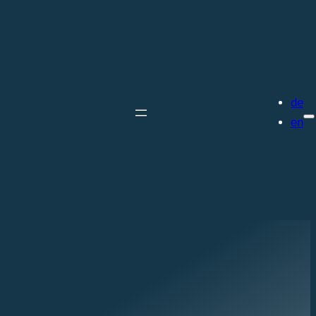
de
en