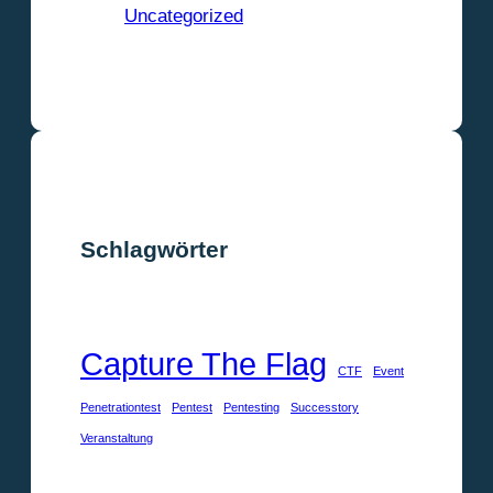
Uncategorized
Kategorien anzeigen
Schlagwörter
Capture The Flag
CTF
Event
Penetrationtest
Pentest
Pentesting
Successtory
Veranstaltung
Schlagwörter anzeigen